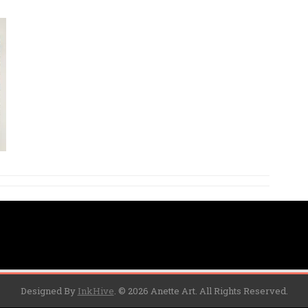
Designed By
InkHive
.
© 2026 Anette Art. All Rights Reserved.