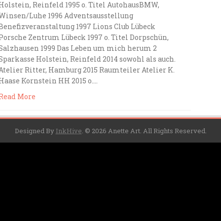
Holstein, Reinfeld 1995 o. Titel AutohausBMW,
Winsen/Luhe 1996 Adventsausstellung
Benefizveranstaltung 1997 Lions Club Lübeck
Porsche Zentrum Lübeck 1997 o. Titel Dorpschün,
Salzhausen 1999 Das Leben um mich herum 2
Sparkasse Holstein, Reinfeld 2014 sowohl als auch.
Atelier Ritter, Hamburg 2015 Raumteiler Atelier K.
Haase Kornstein HH 2015 o….
Read More
Designed By
InkHive
.
© 2026 Anette Art. All Rights Reserved.