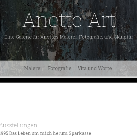
Anette Art
Eine Galerie für Anettes Malerei, Fotografie, und Skulptur
Malerei
Fotografie
Vita und Worte
Ausstellungen
1995 Das Leben um mich herum Sparkasse