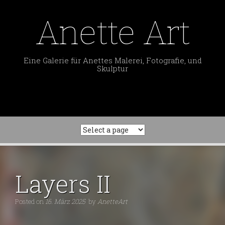
Skip
to
Anette Art
content
Eine Galerie für Anettes Malerei, Fotografie, und
Skulptur
Layers II
Posted on
16. März 2025
by
AnetteArt