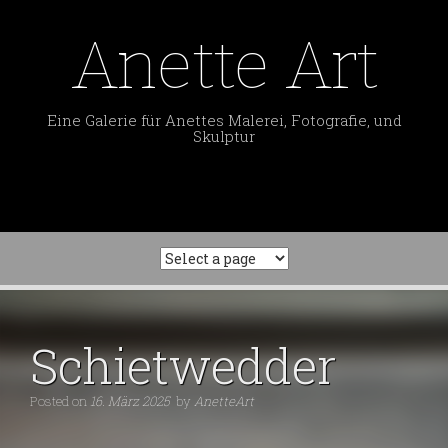
Skip
to
Anette Art
content
Eine Galerie für Anettes Malerei, Fotografie, und
Skulptur
Schietwedder
Posted on
16. März 2025
by
AnetteArt