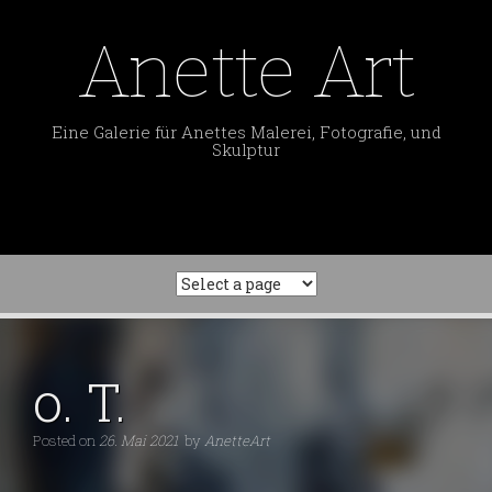
Skip
to
Anette Art
content
Eine Galerie für Anettes Malerei, Fotografie, und
Skulptur
o. T.
Posted on
26. Mai 2021
by
AnetteArt