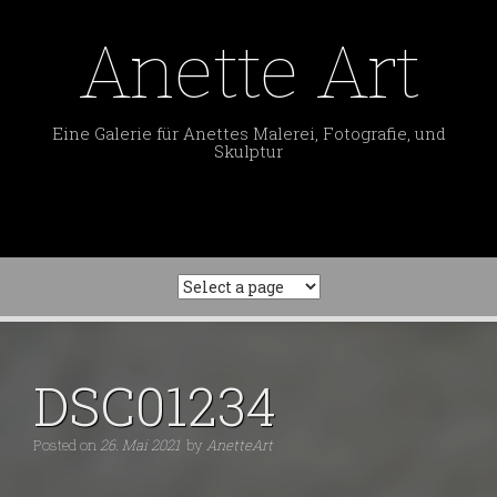
Skip
to
Anette Art
content
Eine Galerie für Anettes Malerei, Fotografie, und
Skulptur
DSC01234
Posted on
26. Mai 2021
by
AnetteArt